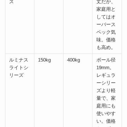
ズ
丈だが、
家庭用と
してはオ
ーバース
ペック気
味。価格
も高め。
ルミナス
150kg
400kg
ポール径
ライトシ
19mm。
リーズ
レギュラ
ーシリー
ズより軽
量で、家
庭用にも
使いやす
い。価格