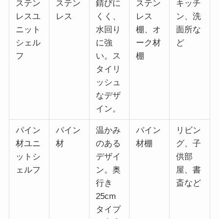
ステン
ステン
錆びに
ステン
キッチ
レスユ
レス
くく、
レス
ン、洗
ニット
水回り
棚、オ
面所な
シェル
に強
ーク材
ど
フ
い。ス
棚
タイリ
ッシュ
なデザ
イン。
パイン
パイン
温かみ
パイン
リビン
材ユニ
材
のある
材棚
グ、子
ットシ
デザイ
供部
ェルフ
ン。奥
屋、書
行き
斎など
25cm
タイプ