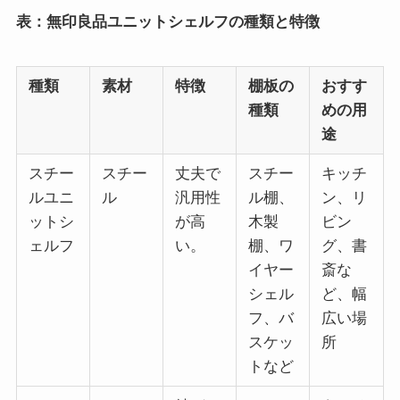
表：無印良品ユニットシェルフの種類と特徴
種類
素材
特徴
棚板の
おすす
種類
めの用
途
スチー
スチー
丈夫で
スチー
キッチ
ルユニ
ル
汎用性
ル棚、
ン、リ
ットシ
が高
木製
ビン
ェルフ
い。
棚、ワ
グ、書
イヤー
斎な
シェル
ど、幅
フ、バ
広い場
スケッ
所
トなど